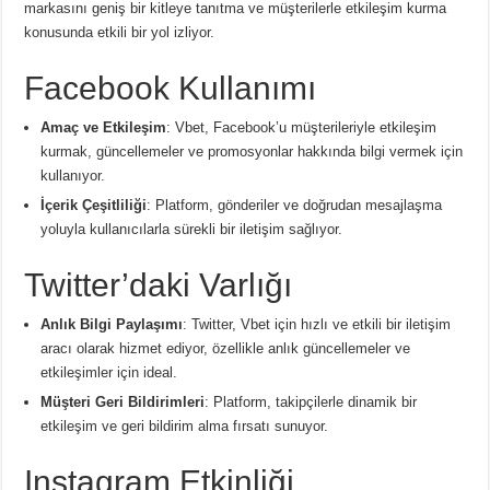
markasını geniş bir kitleye tanıtma ve müşterilerle etkileşim kurma
konusunda etkili bir yol izliyor.
Facebook Kullanımı
Amaç ve Etkileşim
: Vbet, Facebook’u müşterileriyle etkileşim
kurmak, güncellemeler ve promosyonlar hakkında bilgi vermek için
kullanıyor.
İçerik Çeşitliliği
: Platform, gönderiler ve doğrudan mesajlaşma
yoluyla kullanıcılarla sürekli bir iletişim sağlıyor.
Twitter’daki Varlığı
Anlık Bilgi Paylaşımı
: Twitter, Vbet için hızlı ve etkili bir iletişim
aracı olarak hizmet ediyor, özellikle anlık güncellemeler ve
etkileşimler için ideal.
Müşteri Geri Bildirimleri
: Platform, takipçilerle dinamik bir
etkileşim ve geri bildirim alma fırsatı sunuyor.
Instagram Etkinliği