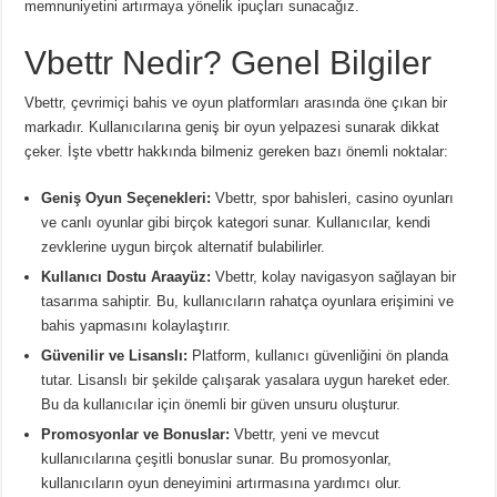
memnuniyetini artırmaya yönelik ipuçları sunacağız.
Vbettr Nedir? Genel Bilgiler
Vbettr, çevrimiçi bahis ve oyun platformları arasında öne çıkan bir
markadır. Kullanıcılarına geniş bir oyun yelpazesi sunarak dikkat
çeker. İşte vbettr hakkında bilmeniz gereken bazı önemli noktalar:
Geniş Oyun Seçenekleri:
Vbettr, spor bahisleri, casino oyunları
ve canlı oyunlar gibi birçok kategori sunar. Kullanıcılar, kendi
zevklerine uygun birçok alternatif bulabilirler.
Kullanıcı Dostu Araayüz:
Vbettr, kolay navigasyon sağlayan bir
tasarıma sahiptir. Bu, kullanıcıların rahatça oyunlara erişimini ve
bahis yapmasını kolaylaştırır.
Güvenilir ve Lisanslı:
Platform, kullanıcı güvenliğini ön planda
tutar. Lisanslı bir şekilde çalışarak yasalara uygun hareket eder.
Bu da kullanıcılar için önemli bir güven unsuru oluşturur.
Promosyonlar ve Bonuslar:
Vbettr, yeni ve mevcut
kullanıcılarına çeşitli bonuslar sunar. Bu promosyonlar,
kullanıcıların oyun deneyimini artırmasına yardımcı olur.