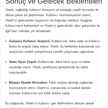
Sonuç ve Gelecek Beklentileri
Vbettr, sağladığı kullanıcı deneyimi ve sunduğu çeşitli hizmetler ile
dikkat çeken bir platformdur. Kullanıcı memnuniyetinin önemi,
Vbettr’ın gelecekteki başarısını da doğrudan etkiliyor. Aşağıda,
kullanıcıların beklentileri ve Vbettr’ın gelecekteki olası gelişimleri ile
ilgili bazı noktalar yer almaktadır:
Gelişmiş Kullanıcı Arayüzü:
Kullanıcılar, daha sade ve kullanıcı
dostu bir arayüz talep ediyor. Vbettr, bu beklentiyi karşılamak için
arayüzünü sürekli iyileştirmeye yönelik çalışmalar yapmalıdır.
Artan Oyun Çeşidi:
Kullanıcılar, daha fazla oyun ve bahis
seçeneği istiyor. Vbettr, portföyünü genişleterek bu talebi
karşılayabilir.
Müşteri Destek Hizmetleri:
Etkili müşteri desteği sağlamak,
memnuniyeti artırır. Vbettr’ın, zamanında ve kaliteli destek
sunması kullanıcılar için kritik öneme sahip.
Bu bağlamda, Vbettr’ın kullanıcı geri bildirimlerini dikkate alarak