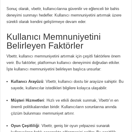
Sonuç olarak, vbettr, kullanıcılarına güvenilir ve eğlenceli bir bahis
deneyimi sunmayı hedefler. Kullanıcı memnuniyetini artırmak üzere
sürekli olarak kendini geliştirmeye devam eder.
Kullanıcı Memnuniyetini
Belirleyen Faktörler
Vbettr, kullanıcı memnuniyetini artırmak için çeşitli faktörlere önem
verir. Bu faktörler, platformun kullanıcı deneyimini doğrudan etkiler.
İşte kullanıcı memnuniyetini belirleyen başlıca unsurlar:
Kullanıcı Arayüzü
: Vbettr, kullanıcı dostu bir arayüze sahiptir. Bu
sayede, kullanıcılar istedikleri bilgilere kolayca ulaşabilir.
Müşteri Hizmetleri
: Hızlı ve etkili destek sunmak, Vbettr’ın en
önemli politikalarından biridir. Kullanıcıların sorunlarına anında
çözüm bulunması memnuniyet artırır.
Oyun Çeşitliliği
: Vbettr, geniş bir oyun yelpazesi sunarak