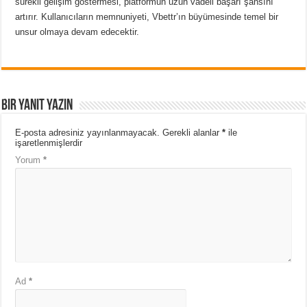
sürekli gelişim göstermesi, platformun uzun vadeli başarı şansını
artırır. Kullanıcıların memnuniyeti, Vbettr’ın büyümesinde temel bir
unsur olmaya devam edecektir.
Bir yanıt yazın
E-posta adresiniz yayınlanmayacak.
Gerekli alanlar
*
ile
işaretlenmişlerdir
Yorum
*
Ad
*