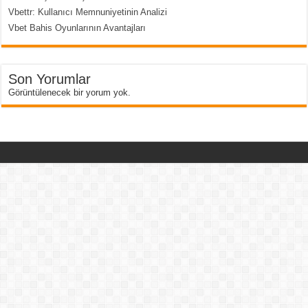
Vbettr: Kullanıcı Memnuniyetinin Analizi
Vbet Bahis Oyunlarının Avantajları
Son Yorumlar
Görüntülenecek bir yorum yok.