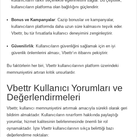
kullanıcıların farklı seçenekte eğlenmesini sağlar. Bu çeşitlilik,
kullanıcıların platforma olan bağlılığını güçlendirir.
Bonus ve Kampanyalar
: Cazip bonuslar ve kampanyalar,
kullanıcıların platformda daha uzun süre kalmasını teşvik eder.
Vbettr, bu tür fırsatlarla kullanıcı deneyimini zenginleştirir.
Güvenilirlik
: Kullanıcıların güvenliğini sağlamak için en iyi
güvenlik önlemlerini alması, Vbettr’ın itibarını pekiştirir.
Bu faktörlerin her biri, Vbettr kullanıcılarının platform üzerindeki
memnuniyetini artıran kritik unsurlardır.
Vbettr Kullanıcı Yorumları ve
Değerlendirmeleri
Vbettr, kullanıcı memnuniyetini artırmak amacıyla sürekli olarak geri
bildirim almaktadır. Kullanıcıların платfоrm hakkında paylaştığı
yorumlar, hizmet kalitesinin belirlenmesinde önemli bir rol
oynamaktadır. İşte Vbettr kullanıcılarının sıkça belirttiği bazı
değerlendirme noktaları: