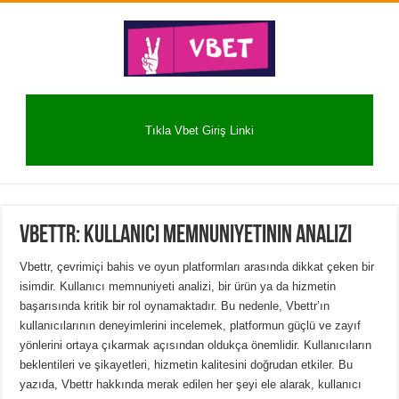
Tıkla Vbet Giriş Linki
Vbettr: Kullanıcı Memnuniyetinin Analizi
Vbettr, çevrimiçi bahis ve oyun platformları arasında dikkat çeken bir
isimdir. Kullanıcı memnuniyeti analizi, bir ürün ya da hizmetin
başarısında kritik bir rol oynamaktadır. Bu nedenle, Vbettr’ın
kullanıcılarının deneyimlerini incelemek, platformun güçlü ve zayıf
yönlerini ortaya çıkarmak açısından oldukça önemlidir. Kullanıcıların
beklentileri ve şikayetleri, hizmetin kalitesini doğrudan etkiler. Bu
yazıda, Vbettr hakkında merak edilen her şeyi ele alarak, kullanıcı