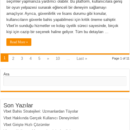
seçimler yapmanıza yardımcı olabilir. Bu platform, kullanıcılara geniş
bir oyun yelpazesi sunarak eğlenceli bir deneyim sağlamayı
amaçlıyor. Ayrıca, güvenilirlik ve lisans durumu gibi konular,
kullanıcıların güvenle bahis yapabilmesi için kritik öneme sahiptir.
Vbet’in sunduğu hizmetler ve kolay üyelik süreci sayesinde, birçok
kişi için cazip bir seçenek haline geliyor. Tüm bu detayları …
Read More »
1
2
3
4
5
»
10
...
Last »
Page 1 of 11
Ara
Son Yazılar
Vbet Bahis Stratejileri: Uzmanlardan Tüyolar
Vbet Hakkında Gerçek Kullanıcı Deneyimleri
Vbet Girişte Hızlı Çözümler