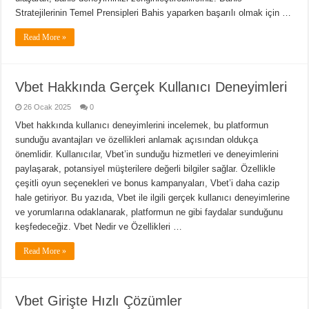
Stratejilerinin Temel Prensipleri Bahis yaparken başarılı olmak için …
Read More »
Vbet Hakkında Gerçek Kullanıcı Deneyimleri
26 Ocak 2025
0
Vbet hakkında kullanıcı deneyimlerini incelemek, bu platformun
sunduğu avantajları ve özellikleri anlamak açısından oldukça
önemlidir. Kullanıcılar, Vbet’in sunduğu hizmetleri ve deneyimlerini
paylaşarak, potansiyel müşterilere değerli bilgiler sağlar. Özellikle
çeşitli oyun seçenekleri ve bonus kampanyaları, Vbet’i daha cazip
hale getiriyor. Bu yazıda, Vbet ile ilgili gerçek kullanıcı deneyimlerine
ve yorumlarına odaklanarak, platformun ne gibi faydalar sunduğunu
keşfedeceğiz. Vbet Nedir ve Özellikleri …
Read More »
Vbet Girişte Hızlı Çözümler