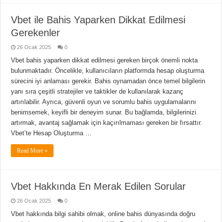
Vbet ile Bahis Yaparken Dikkat Edilmesi
Gerekenler
26 Ocak 2025
0
Vbet bahis yaparken dikkat edilmesi gereken birçok önemli nokta
bulunmaktadır. Öncelikle, kullanıcıların platformda hesap oluşturma
sürecini iyi anlaması gerekir. Bahis oynamadan önce temel bilgilerin
yanı sıra çeşitli stratejiler ve taktikler de kullanılarak kazanç
artırılabilir. Ayrıca, güvenli oyun ve sorumlu bahis uygulamalarını
benimsemek, keyifli bir deneyim sunar. Bu bağlamda, bilgilerinizi
artırmak, avantaj sağlamak için kaçırılmaması gereken bir fırsattır.
Vbet’te Hesap Oluşturma …
Read More »
Vbet Hakkında En Merak Edilen Sorular
26 Ocak 2025
0
Vbet hakkında bilgi sahibi olmak, online bahis dünyasında doğru