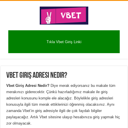
Tıkla Vbet Giriş Linki
Vbet Giriş Adresi Nedir?
Vbet Giriş Adresi Nedir?
Diye merak ediyorsanız bu makale tüm
merakınızı giderecektir. Çünkü hazırladığımız makale ile giriş
adresleri konusunu komple ele alacağız. Böylelikle giriş adresleri
konusuyla ilgili tüm merak ettiklerinizi öğrenmiş olacaksınız. Aynı
zamanda Vbet’in giriş adresiyle ilgili de çok faydalı bilgiler
paylaşacağız. Artık Vbet sitesine ulaşıp hesabınıza giriş yapmak hiç
zor olmayacak.