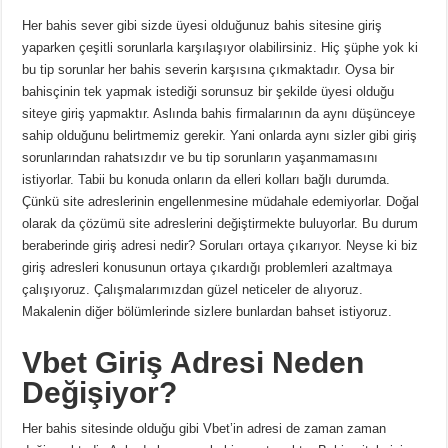
Her bahis sever gibi sizde üyesi olduğunuz bahis sitesine giriş
yaparken çeşitli sorunlarla karşılaşıyor olabilirsiniz. Hiç şüphe yok ki
bu tip sorunlar her bahis severin karşısına çıkmaktadır. Oysa bir
bahisçinin tek yapmak istediği sorunsuz bir şekilde üyesi olduğu
siteye giriş yapmaktır. Aslında bahis firmalarının da aynı düşünceye
sahip olduğunu belirtmemiz gerekir. Yani onlarda aynı sizler gibi giriş
sorunlarından rahatsızdır ve bu tip sorunların yaşanmamasını
istiyorlar. Tabii bu konuda onların da elleri kolları bağlı durumda.
Çünkü site adreslerinin engellenmesine müdahale edemiyorlar. Doğal
olarak da çözümü site adreslerini değiştirmekte buluyorlar. Bu durum
beraberinde giriş adresi nedir? Soruları ortaya çıkarıyor. Neyse ki biz
giriş adresleri konusunun ortaya çıkardığı problemleri azaltmaya
çalışıyoruz. Çalışmalarımızdan güzel neticeler de alıyoruz.
Makalenin diğer bölümlerinde sizlere bunlardan bahset istiyoruz.
Vbet Giriş Adresi Neden
Değişiyor?
Her bahis sitesinde olduğu gibi Vbet’in adresi de zaman zaman