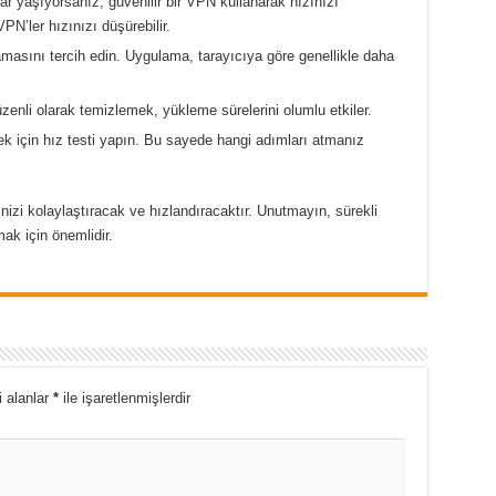
r yaşıyorsanız, güvenilir bir VPN kullanarak hızınızı
VPN’ler hızınızı düşürebilir.
masını tercih edin. Uygulama, tarayıcıya göre genellikle daha
zenli olarak temizlemek, yükleme sürelerini olumlu etkiler.
ek için hız testi yapın. Bu sayede hangi adımları atmanız
nizi kolaylaştıracak ve hızlandıracaktır. Unutmayın, sürekli
ak için önemlidir.
i alanlar
*
ile işaretlenmişlerdir