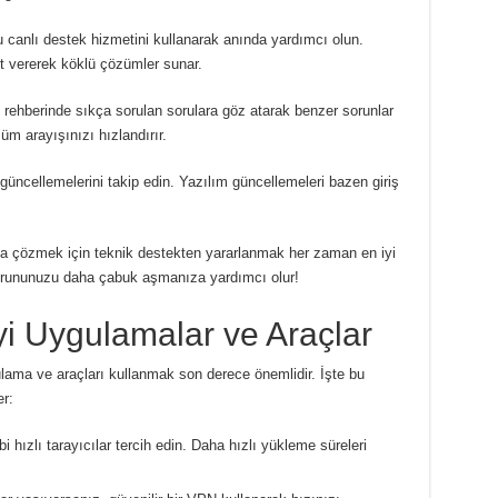
 canlı destek hizmetini kullanarak anında yardımcı olun.
ıt vererek köklü çözümler sunar.
 rehberinde sıkça sorulan sorulara göz atarak benzer sorunlar
üm arayışınızı hızlandırır.
üncellemelerini takip edin. Yazılım güncellemeleri bazen giriş
ıca çözmek için teknik destekten yararlanmak her zaman en iyi
sorununuzu daha çabuk aşmanıza yardımcı olur!
 İyi Uygulamalar ve Araçlar
lama ve araçları kullanmak son derece önemlidir. İşte bu
r:
 hızlı tarayıcılar tercih edin. Daha hızlı yükleme süreleri