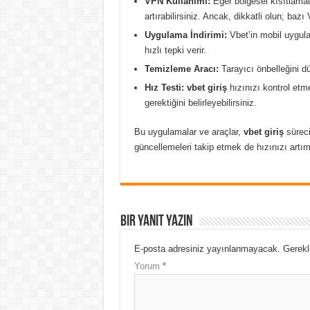
VPN Kullanımı:
Eğer bölgesel kısıtlamala
artırabilirsiniz. Ancak, dikkatli olun; bazı 
Uygulama İndirimi:
Vbet’in mobil uygula
hızlı tepki verir.
Temizleme Aracı:
Tarayıcı önbelleğini dü
Hız Testi:
vbet giriş
hızınızı kontrol etm
gerektiğini belirleyebilirsiniz.
Bu uygulamalar ve araçlar,
vbet giriş
süreci
güncellemeleri takip etmek de hızınızı artırm
Bir yanıt yazın
E-posta adresiniz yayınlanmayacak.
Gerekl
Yorum
*