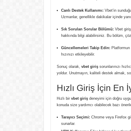
Canlı Destek Kullanımı:
Vbet’in sunduğu
Uzmanlar, genellikle dakikalar içinde yan
Sık Sorulan Sorular Bölümü:
Vbet giriş
hakkında bilgi alabilirsiniz. Bu bölüm, çöz
Güncellemeleri Takip Edin:
Platformun g
hızınızı etkileyebilir.
Sonuç olarak,
vbet giriş
sorunlarınızı hızl
yoldur. Unutmayın, kaliteli destek almak, 
Hızlı Giriş İçin En
Hızlı bir
vbet giriş
deneyimi için doğru uygu
konuda size yardımcı olabilecek bazı önerile
Tarayıcı Seçimi:
Chrome veya Firefox gibi
sunarlar.