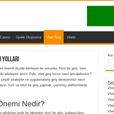
Casino
Üyelik Oluşturma
Vbet Giriş
Vbettr
Ara
n Yolları
ini önemli ölçüde etkileyen bir unsurdur. Hızlı bir giriş, hem
etkileşimi artırır. Peki, vbet giriş hızını nasıl artırabilirsiniz?
eşitli stratejiler ve uygulamalarla giriş deneyiminizi nasıl
So
yın, hızlı ve etkili bir giriş yapmak, çevrimiçi platformlarda
Vbet
Vbet
Vbet
 Önemi Nedir?
Vbet
Vbet
etkileyen kritik bir faktördür. Hızlı bir giriş, kullanıcıların