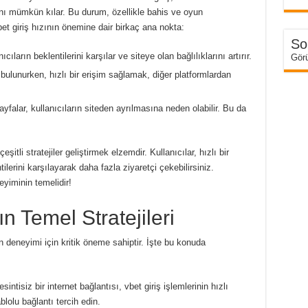
nı mümkün kılar. Bu durum, özellikle bahis ve oyun
bet giriş hızının önemine dair birkaç ana nokta:
So
nıcıların beklentilerini karşılar ve siteye olan bağlılıklarını artırır.
Görü
bulunurken, hızlı bir erişim sağlamak, diğer platformlardan
falar, kullanıcıların siteden ayrılmasına neden olabilir. Bu da
şitli stratejiler geliştirmek elzemdir. Kullanıcılar, hızlı bir
lerini karşılayarak daha fazla ziyaretçi çekebilirsiniz.
eyiminin temelidir!
ın Temel Stratejileri
n deneyimi için kritik öneme sahiptir. İşte bu konuda
sintisiz bir internet bağlantısı, vbet giriş işlemlerinin hızlı
blolu bağlantı tercih edin.