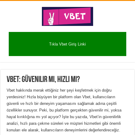
Tıkla Vbet Giriş Linki
Vbet: Güvenilir mi, Hızlı mı?
Vbet hakkında merak ettiğiniz her şeyi keşfetmek için doğru
yerdesiniz! Hızla büyüyen bir platform olan Vbet, kullanıcıların
güvenli ve hızlı bir deneyim yaşamasını sağlamak adına çeşitli
özellikler sunuyor. Peki, bu platform gerçekten güvenilir mi, yoksa
hayal kırıklığına mı yol açıyor? İşte bu yazıda, Vbet’in güvenilirlik
analizi, hızlı para çekme süreleri ve müşteri hizmetleri gibi önemli
konuları ele alarak, kullanıcıların deneyimlerini değerlendireceğiz.