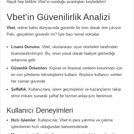
Haydi hep birlikte Vbet’in sunduğu avantajları keşfedelim!
Vbet’in Güvenilirlik Analizi
Vbet
, online bahis dünyasında güvenilir bir isim olarak öne çıkıyor.
Peki, gerçekten güvenilir mi? İşte bazı temel noktalar:
Lisans Durumu
: Vbet, uluslararası oyun otoriteleri tarafından
lisanslandırılmıştır. Bu, onun yasal olarak faaliyet gösterdiği
anlamına gelir.
Güvenlik Önlemleri
: Kişisel ve finansal verilerin korunması için
en son şifreleme teknolojilerini kullanır. Böylece kullanıcı verileri
her zaman güvende.
Şeffaflık
: Kullanıcılara, işlem geçmişlerini ve kazançlarını takip
etme imkanı sunarak şeffaf bir hizmet anlayışını benimser.
Kullanıcı Deneyimleri
Hızlı İşlemler
: Kullanıcılar, Vbet’in para yatırma ve çekme
işlemlerinin hızlı olduğundan bahsetmektedir.