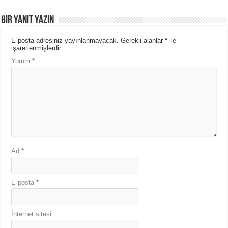
Bir yanıt yazın
E-posta adresiniz yayınlanmayacak.
Gerekli alanlar
*
ile
işaretlenmişlerdir
Yorum
*
Ad
*
E-posta
*
İnternet sitesi