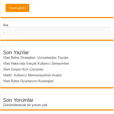
Ara
Son Yazılar
Vbet Bahis Stratejileri: Uzmanlardan Tüyolar
Vbet Hakkında Gerçek Kullanıcı Deneyimleri
Vbet Girişte Hızlı Çözümler
Vbettr: Kullanıcı Memnuniyetinin Analizi
Vbet Bahis Oyunlarının Avantajları
Son Yorumlar
Görüntülenecek bir yorum yok.