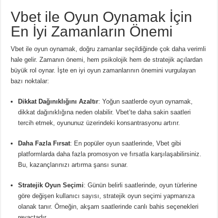
Vbet ile Oyun Oynamak İçin
En İyi Zamanların Önemi
Vbet ile oyun oynamak, doğru zamanlar seçildiğinde çok daha verimli
hale gelir. Zamanın önemi, hem psikolojik hem de stratejik açılardan
büyük rol oynar. İşte en iyi oyun zamanlarının önemini vurgulayan
bazı noktalar:
Dikkat Dağınıklığını Azaltır
: Yoğun saatlerde oyun oynamak,
dikkat dağınıklığına neden olabilir. Vbet’te daha sakin saatleri
tercih etmek, oyununuz üzerindeki konsantrasyonu artırır.
Daha Fazla Fırsat
: En popüler oyun saatlerinde, Vbet gibi
platformlarda daha fazla promosyon ve fırsatla karşılaşabilirsiniz.
Bu, kazançlarınızı artırma şansı sunar.
Stratejik Oyun Seçimi
: Günün belirli saatlerinde, oyun türlerine
göre değişen kullanıcı sayısı, stratejik oyun seçimi yapmanıza
olanak tanır. Örneğin, akşam saatlerinde canlı bahis seçenekleri
revaçtadır.