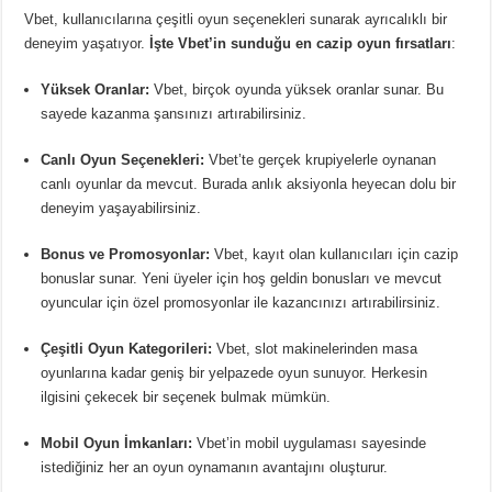
Vbet, kullanıcılarına çeşitli oyun seçenekleri sunarak ayrıcalıklı bir
deneyim yaşatıyor.
İşte Vbet’in sunduğu en cazip oyun fırsatları
:
Yüksek Oranlar:
Vbet, birçok oyunda yüksek oranlar sunar. Bu
sayede kazanma şansınızı artırabilirsiniz.
Canlı Oyun Seçenekleri:
Vbet’te gerçek krupiyelerle oynanan
canlı oyunlar da mevcut. Burada anlık aksiyonla heyecan dolu bir
deneyim yaşayabilirsiniz.
Bonus ve Promosyonlar:
Vbet, kayıt olan kullanıcıları için cazip
bonuslar sunar. Yeni üyeler için hoş geldin bonusları ve mevcut
oyuncular için özel promosyonlar ile kazancınızı artırabilirsiniz.
Çeşitli Oyun Kategorileri:
Vbet, slot makinelerinden masa
oyunlarına kadar geniş bir yelpazede oyun sunuyor. Herkesin
ilgisini çekecek bir seçenek bulmak mümkün.
Mobil Oyun İmkanları:
Vbet’in mobil uygulaması sayesinde
istediğiniz her an oyun oynamanın avantajını oluşturur.