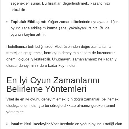
seçenekleri sunar. Bu fırsatları değerlendirmek, kazancınızı
artırabilir.
Topluluk Etkileşimi:
Yoğun zaman dilimlerinde oynayarak diğer
oyuncularla etkileşim kurma şansı yakalayabilirsiniz. Bu da
oyunun keyfini artırır.
Hedeflerinizi belirlediğinizde, Vbet üzerinden doğru zamanlama
stratejileri geliştirmek, hem oyun deneyiminizi hem de kazancınızı
önemli ölçüde iyileştirebilir. Unutmayın, zamanlamanız ne kadar iyi
olursa, deneyiminiz de o kadar keyifli olur!
En İyi Oyun Zamanlarını
Belirleme Yöntemleri
Vbet ile en iyi oyunu deneyimlemek için doğru zamanları belirlemek
oldukça önemlidir. İşte bu süreçte dikkate almanız gereken temel
yöntemler:
İstatistikleri İnceleyin:
Vbet üzerinde en yoğun oyuncu trafiği olan