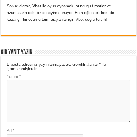
Sonuç olarak,
Vbet
ile oyun oynamak, sunduğu fırsatlar ve
avantajlarla dolu bir deneyim sunuyor. Hem eğlenceli hem de
kazançlı bir oyun ortamı arayanlar için Vbet doğru tercih!
Bir yanıt yazın
E-posta adresiniz yayınlanmayacak.
Gerekli alanlar
*
ile
işaretlenmişlerdir
Yorum
*
Ad
*