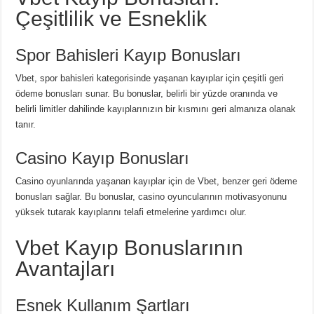
Çeşitlilik ve Esneklik
Spor Bahisleri Kayıp Bonusları
Vbet, spor bahisleri kategorisinde yaşanan kayıplar için çeşitli geri
ödeme bonusları sunar. Bu bonuslar, belirli bir yüzde oranında ve
belirli limitler dahilinde kayıplarınızın bir kısmını geri almanıza olanak
tanır.
Casino Kayıp Bonusları
Casino oyunlarında yaşanan kayıplar için de Vbet, benzer geri ödeme
bonusları sağlar. Bu bonuslar, casino oyuncularının motivasyonunu
yüksek tutarak kayıplarını telafi etmelerine yardımcı olur.
Vbet Kayıp Bonuslarının
Avantajları
Esnek Kullanım Şartları