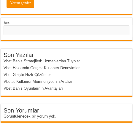
Ara
Son Yazılar
Vbet Bahis Stratejileri: Uzmanlardan Tüyolar
Vbet Hakkında Gerçek Kullanıcı Deneyimleri
Vbet Girişte Hızlı Çözümler
Vbettr: Kullanıcı Memnuniyetinin Analizi
Vbet Bahis Oyunlarının Avantajları
Son Yorumlar
Görüntülenecek bir yorum yok.