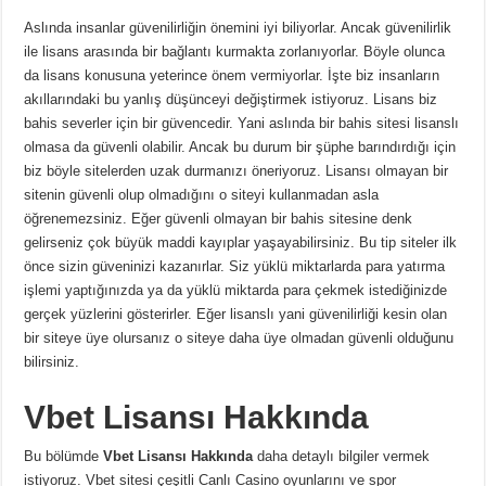
Aslında insanlar güvenilirliğin önemini iyi biliyorlar. Ancak güvenilirlik
ile lisans arasında bir bağlantı kurmakta zorlanıyorlar. Böyle olunca
da lisans konusuna yeterince önem vermiyorlar. İşte biz insanların
akıllarındaki bu yanlış düşünceyi değiştirmek istiyoruz. Lisans biz
bahis severler için bir güvencedir. Yani aslında bir bahis sitesi lisanslı
olmasa da güvenli olabilir. Ancak bu durum bir şüphe barındırdığı için
biz böyle sitelerden uzak durmanızı öneriyoruz. Lisansı olmayan bir
sitenin güvenli olup olmadığını o siteyi kullanmadan asla
öğrenemezsiniz. Eğer güvenli olmayan bir bahis sitesine denk
gelirseniz çok büyük maddi kayıplar yaşayabilirsiniz. Bu tip siteler ilk
önce sizin güveninizi kazanırlar. Siz yüklü miktarlarda para yatırma
işlemi yaptığınızda ya da yüklü miktarda para çekmek istediğinizde
gerçek yüzlerini gösterirler. Eğer lisanslı yani güvenilirliği kesin olan
bir siteye üye olursanız o siteye daha üye olmadan güvenli olduğunu
bilirsiniz.
Vbet Lisansı Hakkında
Bu bölümde
Vbet Lisansı Hakkında
daha detaylı bilgiler vermek
istiyoruz. Vbet sitesi çeşitli Canlı Casino oyunlarını ve spor