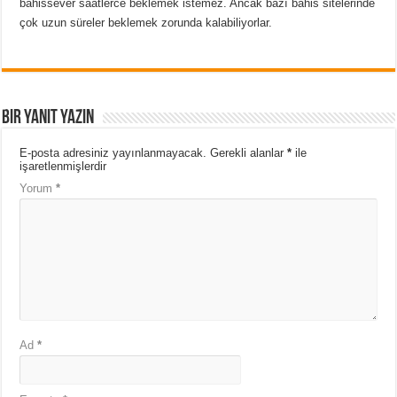
bahissever saatlerce beklemek istemez. Ancak bazı bahis sitelerinde
çok uzun süreler beklemek zorunda kalabiliyorlar.
Bir yanıt yazın
E-posta adresiniz yayınlanmayacak.
Gerekli alanlar
*
ile
işaretlenmişlerdir
Yorum
*
Ad
*