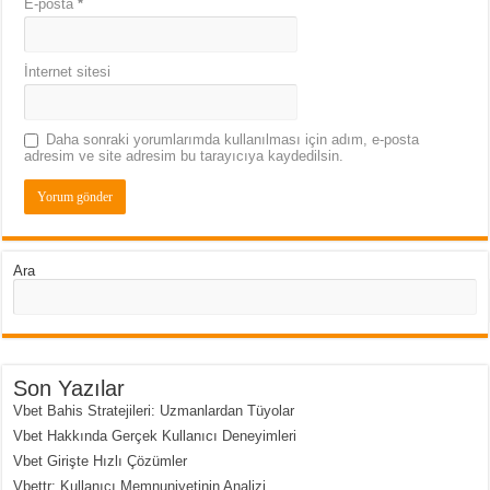
E-posta
*
İnternet sitesi
Daha sonraki yorumlarımda kullanılması için adım, e-posta
adresim ve site adresim bu tarayıcıya kaydedilsin.
Ara
Son Yazılar
Vbet Bahis Stratejileri: Uzmanlardan Tüyolar
Vbet Hakkında Gerçek Kullanıcı Deneyimleri
Vbet Girişte Hızlı Çözümler
Vbettr: Kullanıcı Memnuniyetinin Analizi