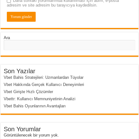
Daha sonraki yorumlarımda kullanılması için adım, e-posta
adresim ve site adresim bu tarayıcıya kaydedilsin.
Ara
Son Yazılar
Vbet Bahis Stratejileri: Uzmanlardan Tüyolar
Vbet Hakkında Gerçek Kullanıcı Deneyimleri
Vbet Girişte Hızlı Çözümler
Vbettr: Kullanıcı Memnuniyetinin Analizi
Vbet Bahis Oyunlarının Avantajları
Son Yorumlar
Görüntülenecek bir yorum yok.