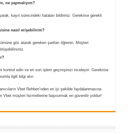
um, ne yapmalıyım?
rak, kayıt sürecindeki hataları bildiriniz. Gerekirse gerekli
isine nasıl erişebilirim?
ümüne göz atarak gereken şartları öğrenin. Müşteri
rüşebilirsiniz.
or?
 kontrol edin ve en son işlem geçmişinizi inceleyin. Gerekirse
mla ilgili bilgi alın.
lanıcıların Vbet Rehberi’nden en iyi şekilde faydalanmasına
in Vbet müşteri hizmetlerine başvurmak en güvenilir yoldur!