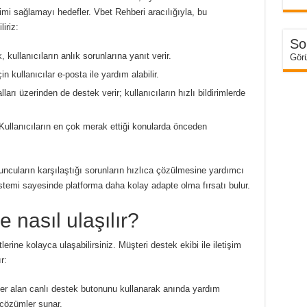
i sağlamayı hedefler. Vbet Rehberi aracılığıyla, bu
iriz:
So
 kullanıcıların anlık sorunlarına yanıt verir.
Görü
in kullanıcılar e-posta ile yardım alabilir.
arı üzerinden de destek verir; kullanıcıların hızlı bildirimlerde
 Kullanıcıların en çok merak ettiği konularda önceden
ncuların karşılaştığı sorunların hızlıca çözülmesine yardımcı
sistemi sayesinde platforma daha kolay adapte olma fırsatı bulur.
 nasıl ulaşılır?
erine kolayca ulaşabilirsiniz. Müşteri destek ekibi ile iletişim
r:
 yer alan canlı destek butonunu kullanarak anında yardım
ı çözümler sunar.