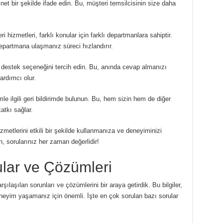
et bir şekilde ifade edin. Bu, müşteri temsilcisinin size daha
i hizmetleri, farklı konular için farklı departmanlara sahiptir.
epartmana ulaşmanız süreci hızlandırır.
destek seçeneğini tercih edin. Bu, anında cevap almanızı
ardımcı olur.
le ilgili geri bildirimde bulunun. Bu, hem sizin hem de diğer
atkı sağlar.
metlerini etkili bir şekilde kullanmanıza ve deneyiminizi
, sorularınız her zaman değerlidir!
lar ve Çözümleri
şılaşılan sorunları ve çözümlerini bir araya getirdik. Bu bilgiler,
eneyim yaşamanız için önemli. İşte en çok sorulan bazı sorular