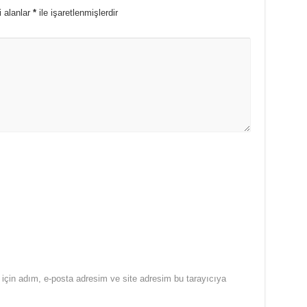
i alanlar
*
ile işaretlenmişlerdir
için adım, e-posta adresim ve site adresim bu tarayıcıya