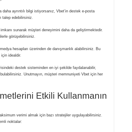
a daha ayrıntılı bilgi istiyorsanız, Vbet’in destek e-posta
talep edebilirsiniz.
k imkanı sunarak müşteri deneyimini daha da geliştirmektedir.
erle görüşebilirsiniz.
 medya hesapları üzerinden de danışmanlık alabilirsiniz. Bu
için idealdir.
isindeki destek sisteminden en iyi şekilde faydalanabilir,
 bulabilirsiniz. Unutmayın, müşteri memnuniyeti Vbet için her
metlerini Etkili Kullanmanın
simum verimi almak için bazı stratejiler uygulayabilirsiniz.
mli noktalar: