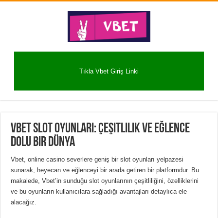
Tıkla Vbet Giriş Linki
Vbet Slot Oyunları: Çeşitlilik ve Eğlence
Dolu Bir Dünya
Vbet, online casino severlere geniş bir slot oyunları yelpazesi
sunarak, heyecan ve eğlenceyi bir arada getiren bir platformdur. Bu
makalede, Vbet’in sunduğu slot oyunlarının çeşitliliğini, özelliklerini
ve bu oyunların kullanıcılara sağladığı avantajları detaylıca ele
alacağız.