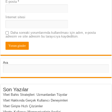
E-posta
*
İnternet sitesi
Daha sonraki yorumlarımda kullanılması için adım, e-posta
adresim ve site adresim bu tarayıcıya kaydedilsin.
Ara
Son Yazılar
Vbet Bahis Stratejileri: Uzmanlardan Tüyolar
Vbet Hakkında Gerçek Kullanıcı Deneyimleri
Vbet Girişte Hızlı Çözümler
Vbettr: Kullanıcı Memnuniyetinin Analizi