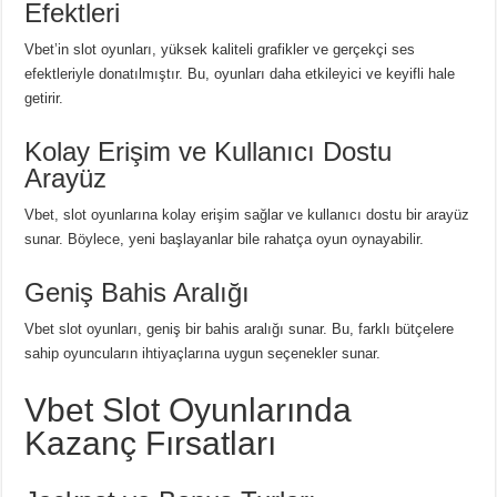
Efektleri
Vbet’in slot oyunları, yüksek kaliteli grafikler ve gerçekçi ses
efektleriyle donatılmıştır. Bu, oyunları daha etkileyici ve keyifli hale
getirir.
Kolay Erişim ve Kullanıcı Dostu
Arayüz
Vbet, slot oyunlarına kolay erişim sağlar ve kullanıcı dostu bir arayüz
sunar. Böylece, yeni başlayanlar bile rahatça oyun oynayabilir.
Geniş Bahis Aralığı
Vbet slot oyunları, geniş bir bahis aralığı sunar. Bu, farklı bütçelere
sahip oyuncuların ihtiyaçlarına uygun seçenekler sunar.
Vbet Slot Oyunlarında
Kazanç Fırsatları