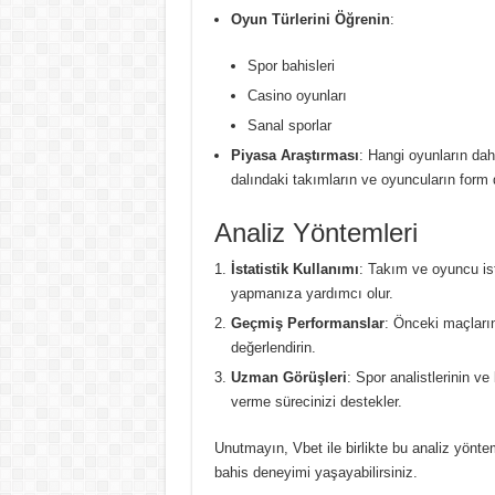
Oyun Türlerini Öğrenin
:
Spor bahisleri
Casino oyunları
Sanal sporlar
Piyasa Araştırması
: Hangi oyunların daha
dalındaki takımların ve oyuncuların form 
Analiz Yöntemleri
İstatistik Kullanımı
: Takım ve oyuncu ist
yapmanıza yardımcı olur.
Geçmiş Performanslar
: Önceki maçları
değerlendirin.
Uzman Görüşleri
: Spor analistlerinin v
verme sürecinizi destekler.
Unutmayın, Vbet ile birlikte bu analiz yönteml
bahis deneyimi yaşayabilirsiniz.