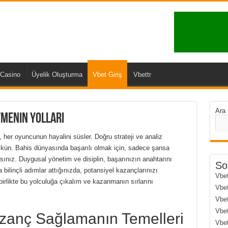
Casino
Üyelik Oluşturma
Vbet Giriş
Vbettr
Ara
tmenin Yolları
 her oyuncunun hayalini süsler. Doğru strateji ve analiz
kün. Bahis dünyasında başarılı olmak için, sadece şansa
sınız. Duygusal yönetim ve disiplin, başarınızın anahtarını
So
 bilinçli adımlar attığınızda, potansiyel kazançlarınızı
Vbet
irlikte bu yolculuğa çıkalım ve kazanmanın sırlarını
Vbet
Vbet
Vbet
azanç Sağlamanın Temelleri
Vbet