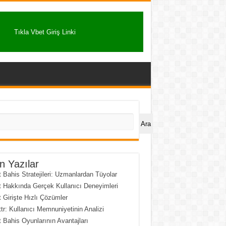
Tıkla Vbet Giriş Linki
Ara
n Yazılar
 Bahis Stratejileri: Uzmanlardan Tüyolar
 Hakkında Gerçek Kullanıcı Deneyimleri
 Girişte Hızlı Çözümler
tr: Kullanıcı Memnuniyetinin Analizi
 Bahis Oyunlarının Avantajları